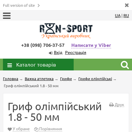
Full version of site
UA
|
RU
+38 (098) 706-37-57
Написати у Viber
Вхід
Реєстрація
Каталог товарів
Головна
→
Важка атлетика
→
Грифи
→
Грифи олімпійські
→
Гриф олімпійський 1.8 - 50 мм
Гриф олімпійський
Друк
1.8 - 50 мм
У обране
Порівняння