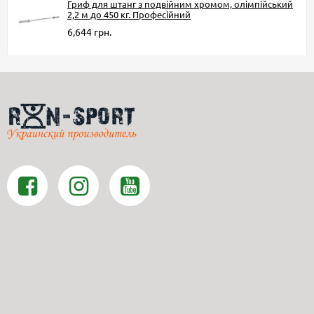
Гриф для штанг з подвійним хромом, олімпійський
2,2 м до 450 кг. Професійний
6,644 грн.