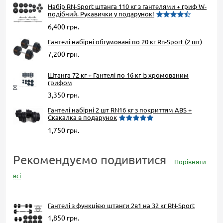
Набір RN-Sport штанга 110 кг з гантелями + гриф W-
подібний. Рукавички у подарунок!
6,400 грн.
Гантелі набірні обгумовані по 20 кг Rn-Sport (2 шт)
7,200 грн.
Штанга 72 кг + Гантелі по 16 кг із хромованим
грифом
3,350 грн.
Гантелі набірні 2 шт RN16 кг з покриттям ABS +
Скакалка в подарунок
1,750 грн.
Рекомендуємо подивитися
Порівняти
всі
Гантелі з функцією штанги 2в1 на 32 кг RN-Sport
1,850 грн.