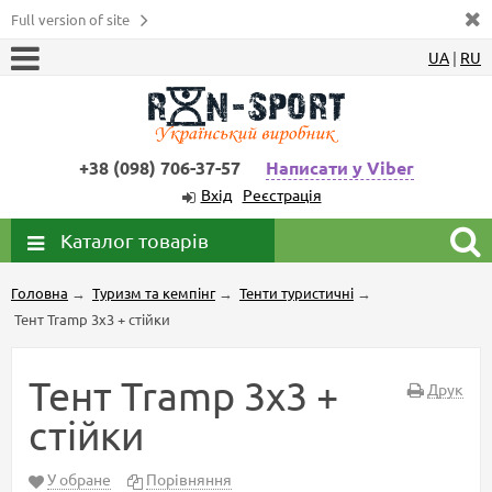
Full version of site
UA
|
RU
+38 (098) 706-37-57
Написати у Viber
Вхід
Реєстрація
Каталог товарів
Головна
→
Туризм та кемпінг
→
Тенти туристичні
→
Тент Tramp 3х3 + стійки
Тент Tramp 3х3 +
Друк
стійки
У обране
Порівняння