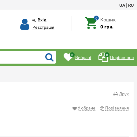
UA
|
RU
0
Кошик
Вхід
0 грн.
Реєстрація
0
0
Вибрані
Порівняння
Друк
У обране
Порівняння