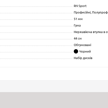
RN Sport
Професійні, Полупроф
51 мм
Гума
Нержавіюча втулка в о
44 см
Обгумовані
Чорний
Набір дисків