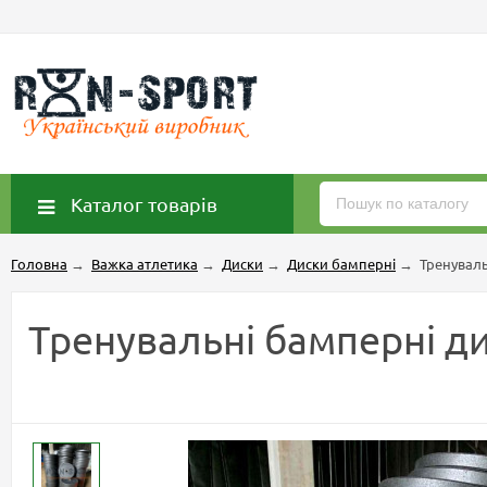
Каталог товарів
Головна
→
Важка атлетика
→
Диски
→
Диски бамперні
→
Тренуваль
Тренувальні бамперні ди