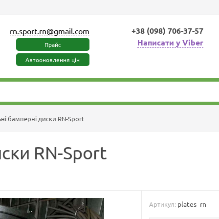
+38 (098) 706-37-57
rn.sport.rn@gmail.com
Написати у Viber
Прайс
Автооновлення цін
ні бамперні диски RN-Sport
ски RN-Sport
plates_rn
Артикул: