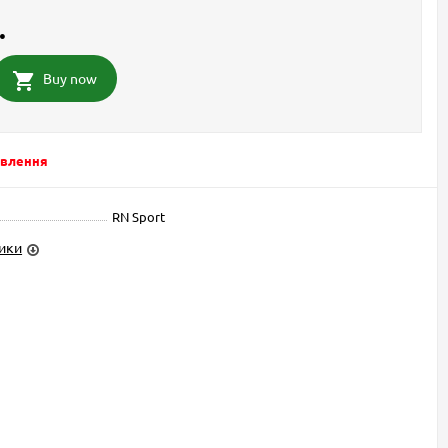
.
Buy now
овлення
RN Sport
тики