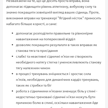
Незважаючи на те, що це досить проста вправа, вона
допомагає підвищити рівень атлетизму, вибухову силу та
значно покращити зовнішній вигляд ваших сідниць. Проте,
виконання вправи на тренажері "Ягідний місток" приносить
набагато більше користі, а саме:
допомагає розподілити правильне та рівномірне
навантаження на поперековий відділ
дозволяє покращити результати в таких вправах як
станова тяга та присідання
слабкі та неактивні сідничні м'язи не створюють
необхідного натягу стегна і унеможливлюють станову
тягу належним чином
в процесі тренувань зміцнюється і зростає сила
м'язів, необхідних для динамічних кардіо тренувань,
таких як стрибки та біг
робота з сідничними м'язами зменшує біль у спині -
недостатньо треновані сідничні м'язи можуть бути
причиною болю в спині, оскільки навантаження йде