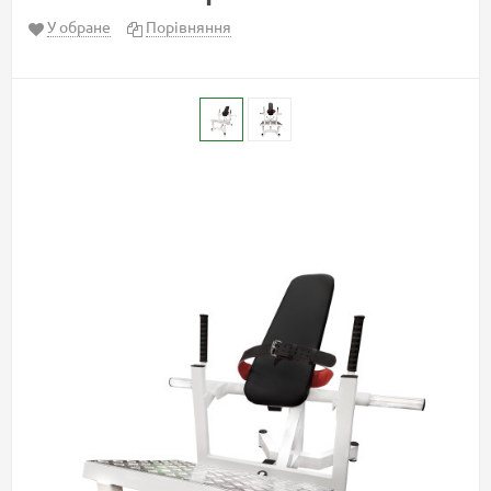
У обране
Порівняння