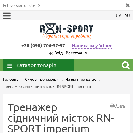
Full version of site
UA
|
RU
+38 (098) 706-37-57
Написати у Viber
Вхід
Реєстрація
Каталог товарів
Головна
→
Силові тренажери
→
На вільних вагах
→
Тренажер сідничний місток RN-SPORT imperium
Тренажер
Друк
сідничний місток RN-
SPORT imperium