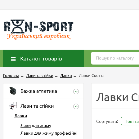
Каталог товарів
Головна
→
Лави та стійки
→
Лавки
→
Лавки Скотта
Важка атлетика
Лавки С
Лави та стійки
Лавки
Сортувати:
Нові т
Лави для жиму
Лавки для жиму професійні