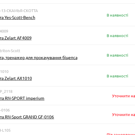
С-13-СКАМЬЯ-СКОТТА
В наявності
а Yes-Scott-Bench
4009
В наявності
та Zelart AF4009
triton-Scott
В наявності
та, тренажер для прокачування біцепса
X1010
В наявності
та Zelart AX1010
MP_2118
Уточнити на
тта RN-SPORT imperium
-0106
Уточнити на
та RN-Sport GRAND GF-0106
H-L105
Під замовленн