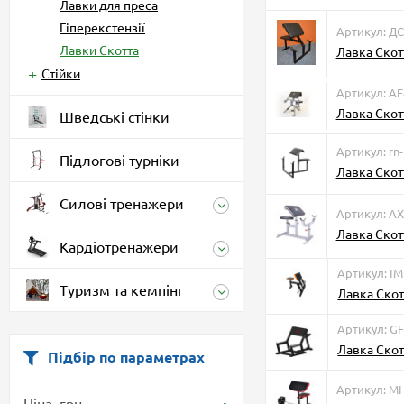
Лавки для преса
Гіперекстензії
Артикул: Д
Лавки Скотта
Лавка Скотт
Стійки
Артикул: AF
Лавка Скот
Шведські стінки
Артикул: rn-
Підлогові турніки
Лавка Скот
Силові тренажери
Артикул: A
Лавка Скот
Кардіотренажери
Артикул: I
Туризм та кемпінг
Лавка Ско
Артикул: GF
Лавка Скот
Підбір по параметрах
Артикул: M
Ціна,
грн.