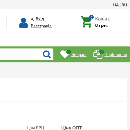
UA
|
RU
0
Кошик
Вхід
0 грн.
Реєстрація
0
0
Вибрані
Порівняння
Ціна ОПТ
Ціна РРЦ