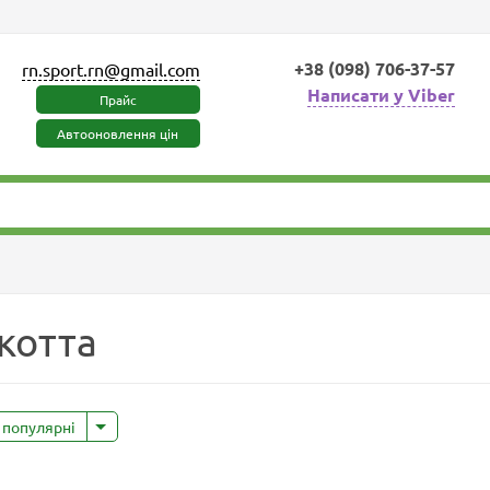
+38 (098) 706-37-57
rn.sport.rn@gmail.com
Написати у Viber
Прайс
Автооновлення цін
котта
а популярні