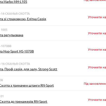
та Marbo MH-L105
С-14-СКАМЬЯ-СКОТТА
Уточнити на
та зі страховкою, Елітна Серія
 1005
Уточнити на
та регульована
S-1070BB
Уточнити на
та Hop-Sport HS-1070B
С-16-СКАМЬЯ-СКОТТА
Уточнити на
а, Проф серія, для залу, Strong-Scott
08
Під замовленн
Скотта з тримачем штанги RN-Sport
101
Уточнити на
Скотта до тренажерів RN-Sport