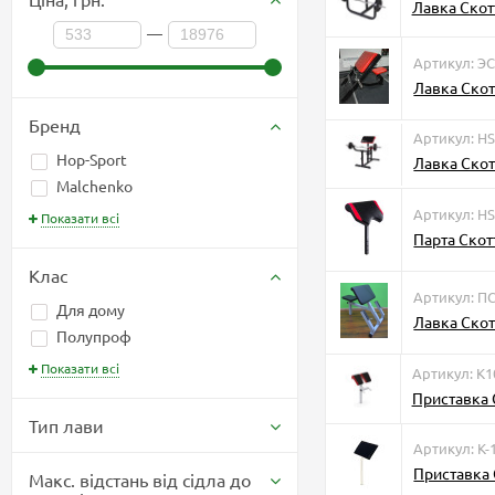
Лавка Скот
—
Артикул: Э
Лавка Скот
Бренд
Артикул: HS
Hop-Sport
Лавка Скот
Malchenko
Артикул: H
Показати всі
Парта Скот
Клас
Артикул: П
Для дому
Лавка Скотт
Полупроф
Показати всі
Артикул: К1
Приставка 
Тип лави
Артикул: K-
Приставка 
Макс. відстань від сідла до