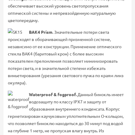
обеспечивает высокий уровень светопропускания
оптической системы и непревзойденную натуральную
цветопередачу.
BAK4 Prism
. Значительные потери света
происходят в оборачивающей призменной системе,
независимо от ее конструкции. Применение оптического
стекла BAK4 (баритовый крон) с более высоким
показателем преломления позволяет минимизировать
потери света, и в значительной степени избежать
виньетирования (урезания светового пучка по краям линз
окуляра).
Waterproof & fogproof.
Данный бинокль имеет
водозащиту по классу IPX7 и защиту от
образования внутреннего конденсата. Корпус
герметизирован каучуковым уплотнительным O-кольцом,
что позволяет биноклю находиться до 30 минут под водой
на глубине 1 метр, не пропуская влагу внутрь. Из