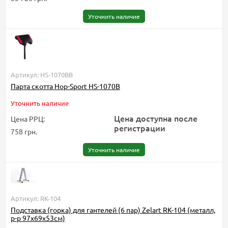
Уточнить наличие
Артикул: HS-1070BB
Парта скотта Hop-Sport HS-1070B
Уточнить наличие
Цена доступна после
Цена РРЦ:
регистрации
758 грн.
Уточнить наличие
Артикул: RK-104
Подставка (горка) для гантелей (6 пар) Zelart RK-104 (металл,
р-р 97x69x53см)