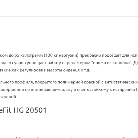
ом до 65 килограмм (130 кг наргузки) прекрасно подойдет для исп
 аксессуаров упрощает работу с тренажером "прямо из коробки". 
акие как регулировка высоты сиденья и т.д.
тального профиля, покрытого полимерной краской с антистатическ
совершенно не впитывающим влагу и очень стойкому к истиранию На
ажнений.
eFit HG 20501