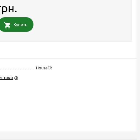
грн.
Купить
HouseFit
истики