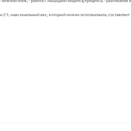
 нижний блок; - работа с мышцами бицепса/трицепса; - разгибание н
чи 2:1, максимальный вес, который можно использовать, составляет 