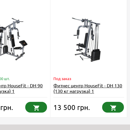
00 шт.
Под заказ
тр HouseFit - DH 90
Фитнес центр HouseFit - DH 130
узка) 1
(130 кг нагрузка) 1
грн.
13 500 грн.