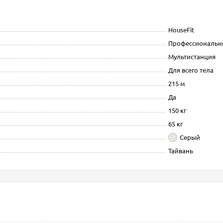
HouseFit
Профессиональн
Мультистанция
Для всего тела
215 м
Да
150 кг
65 кг
Серый
Тайвань