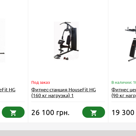
Под заказ
В наличии: 1
eFit HG
Фитнес-станция HouseFit HG
Фитнес цен
(160 кг нагрузка) 1
(90 кг нагр
26 100 грн.
19 300 