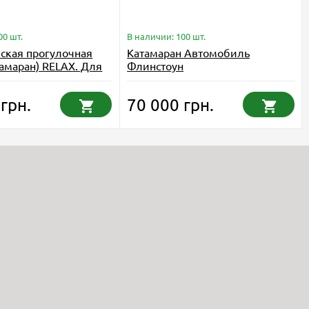
00 шт.
В наличии: 100 шт.
ская прогулочная
Катамаран Автомобиль
тамаран) RELAX. Для
Флинстоун
крытых водоёмов
грн.
70 000 грн.