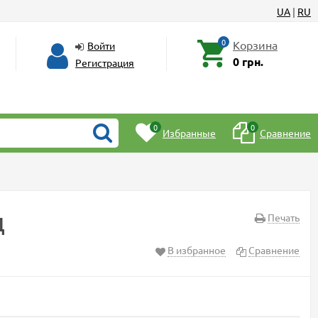
UA
|
RU
0
Корзина
Войти
0 грн.
Регистрация
0
0
Избранные
Сравнение
д
Печать
В избранное
Сравнение