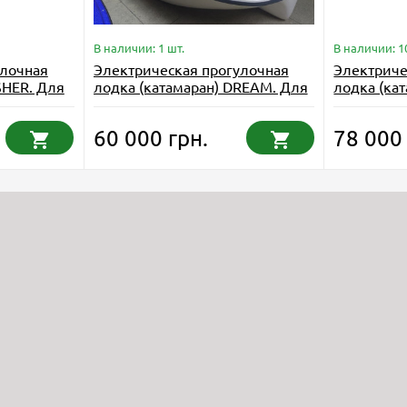
В наличии: 1 шт.
В наличии: 1
улочная
Электрическая прогулочная
Электриче
SHER. Для
лодка (катамаран) DREAM. Для
лодка (ка
речных и морских прогулок
озёр и за
60 000 грн.
78 000 