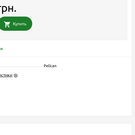
грн.
Купить
ии
Pelican
истики