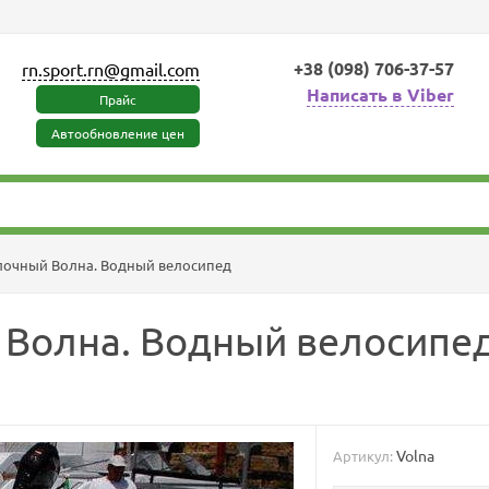
+38 (098) 706-37-57
rn.sport.rn@gmail.com
Написать в Viber
Прайс
Автообновление цен
лочный Волна. Водный велосипед
 Волна. Водный велосипе
Volna
Артикул: