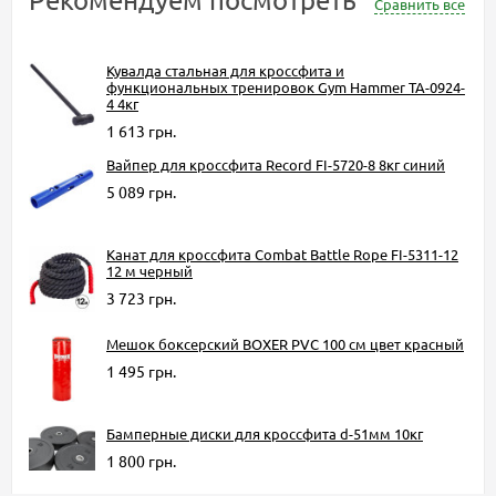
Сравнить все
Кувалда стальная для кроссфита и
функциональных тренировок Gym Hammer TA-0924-
4 4кг
1 613 грн.
Вайпер для кроссфита Record FI-5720-8 8кг синий
5 089 грн.
Канат для кроссфита Combat Battle Rope FI-5311-12
12 м черный
3 723 грн.
Мешок боксерский BOXER PVC 100 см цвет красный
1 495 грн.
Бамперные диски для кроссфита d-51мм 10кг
1 800 грн.