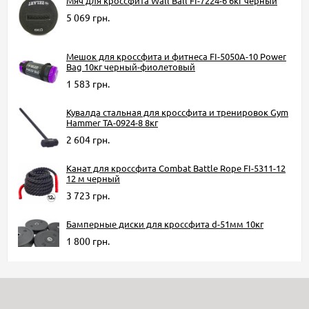
Мяч для кроссфита Wall Ball FI-7224-6 6кг черный
5 069 грн.
Мешок для кроссфита и фитнеса FI-5050A-10 Power
Bag 10кг черный-фиолетовый
1 583 грн.
Кувалда стальная для кроссфита и тренировок Gym
Hammer TA-0924-8 8кг
2 604 грн.
Канат для кроссфита Combat Battle Rope FI-5311-12
12 м черный
3 723 грн.
Бамперные диски для кроссфита d-51мм 10кг
1 800 грн.