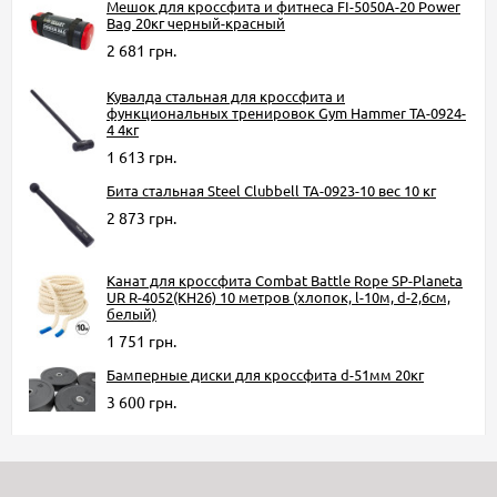
Мешок для кроссфита и фитнеса FI-5050A-20 Power
Bag 20кг черный-красный
2 681 грн.
Кувалда стальная для кроссфита и
функциональных тренировок Gym Hammer TA-0924-
4 4кг
1 613 грн.
Бита стальная Steel Clubbell TA-0923-10 вес 10 кг
2 873 грн.
Канат для кроссфита Combat Battle Rope SP-Planeta
UR R-4052(КН26) 10 метров (хлопок, l-10м, d-2,6см,
белый)
1 751 грн.
Бамперные диски для кроссфита d-51мм 20кг
3 600 грн.