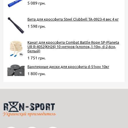
5 089 грн.
Бита для кроссфита Steel Clubbell TA-0923-4 вес 4 кг
1 598 грн.
Канат для кроссфита Combat Battle Rope SP-Planeta
UR R-4052(КН26) 10 метров (хлопок, l-10м, d-2,6см,
белый)
1 751 грн.
Бамперные диски для кроссфита d-51мм 10кг
1 800 грн.