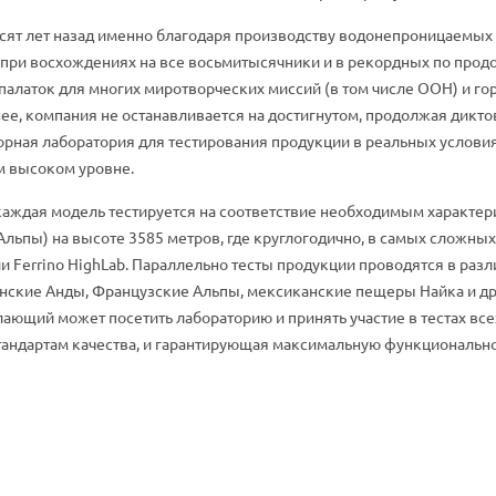
есят лет назад именно благодаря производству водонепроницаемых п
 при восхождениях на все восьмитысячники и в рекордных по продо
 палаток для многих миротворческих миссий (в том числе ООН) и г
ее, компания не останавливается на достигнутом, продолжая дикто
орная лаборатория для тестирования продукции в реальных условия
м высоком уровне.
 каждая модель тестируется на соответствие необходимым характер
льпы) на высоте 3585 метров, где круглогодично, в самых сложных
и Ferrino HighLab. Параллельно тесты продукции проводятся в ра
инские Анды, Французские Альпы, мексиканские пещеры Найка и др.
ющий может посетить лабораторию и принять участие в тестах всех
дартам качества, и гарантирующая максимальную функциональность,