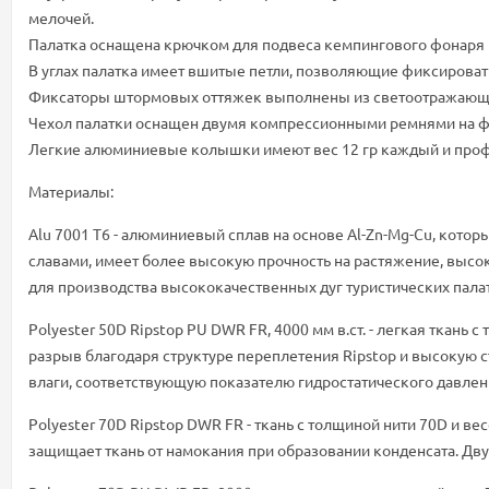
мелочей.
Палатка оснащена крючком для подвеса кемпингового фонаря 
В углах палатка имеет вшитые петли, позволяющие фиксироват
Фиксаторы штормовых оттяжек выполнены из светоотражающег
Чехол палатки оснащен двумя компрессионными ремнями на фа
Легкие алюминиевые колышки имеют вес 12 гр каждый и профил
Материалы:
Alu 7001 T6 - алюминиевый сплав на основе Al-Zn-Mg-Cu, которы
славами, имеет более высокую прочность на растяжение, высо
для производства высококачественных дуг туристических пала
Polyester 50D Ripstop PU DWR FR, 4000 мм в.ст. - легкая ткань
разрыв благодаря структуре переплетения Ripstop и высокую 
влаги, соответствующую показателю гидростатического давлени
Polyester 70D Ripstop DWR FR - ткань с толщиной нити 70D и ве
защищает ткань от намокания при образовании конденсата. Дв