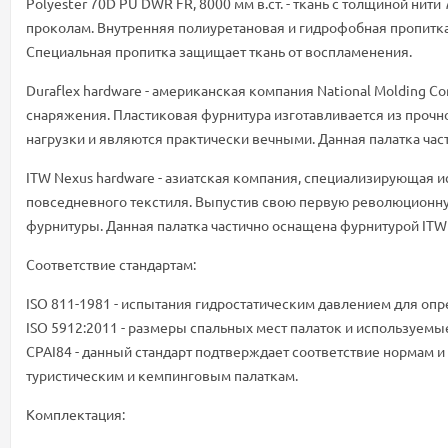
Polyester 70D PU DWR FR, 8000 мм в.ст. - ткань с толщиной нит
проколам. Внутренняя полиуретановая и гидрофобная пропитка
Специальная пропитка защищает ткань от воспламенения.
Duraflex hardware - американская компания National Molding 
снаряжения. Пластиковая фурнитура изготавливается из прочн
нагрузки и являются практически вечными. Данная палатка час
ITW Nexus hardware - азиатская компания, специализирующая 
повседневного текстиля. Выпустив свою первую революционную
фурнитуры. Данная палатка частично оснащена фурнитурой ITW
Соответствие стандартам:
ISO 811-1981 - испытания гидростатическим давлением для о
ISO 5912:2011 - размеры спальных мест палаток и используем
CPAI84 - данный стандарт подтверждает соответствие нормам и
туристическим и кемпинговым палаткам.
Комплектация: