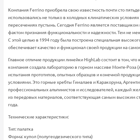
Компания Ferrino приобрела свою известность почти сто пятьд
использовались не только в холодных климатических условиях
пересечениях пустынь. Сегодня Ferrino является поставщиком
фактом признания функциональности и надежности. Тем не мен
С этой целью в 1994 году была построена специальная высоког
обеспечивает качество и функционал своей продукции на само
Главное отличие продукции линейки HighLab состоит в том, что
компания создала лабораторию в горном массиве Монте-Роза (А
испытания прототипов, опытных образцов и конечной продукци
условиями. Это горные хребты Гималаев и Каракорума, Аргент
профессиональных альпинистов и исследователей, каждый жела
из передовых материалов, соответствующая самым высоким стан
года.
Технические характеристики:
Тип: палатка
Форма: купол (полугеодезического типа)