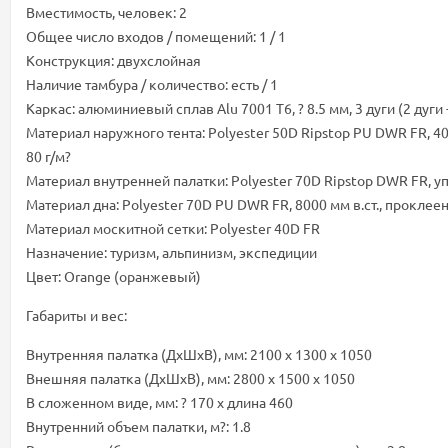
Вместимость, человек: 2
Общее число входов / помещений: 1 / 1
Конструкция: двухслойная
Наличие тамбура / количество: есть / 1
Каркас: алюминиевый сплав Alu 7001 T6, ? 8.5 мм, 3 дуги (2 дуги - 
Материал наружного тента: Polyester 50D Ripstop PU DWR FR, 4
80 г/м?
Материал внутренней палатки: Polyester 70D Ripstop DWR FR, уп
Материал дна: Polyester 70D PU DWR FR, 8000 мм в.ст., прокле
Материал москитной сетки: Polyester 40D FR
Назначение: туризм, альпинизм, экспедиции
Цвет: Orange (оранжевый)
Габариты и вес:
Внутренняя палатка (ДхШхВ), мм: 2100 х 1300 х 1050
Внешняя палатка (ДхШхВ), мм: 2800 х 1500 х 1050
В сложенном виде, мм: ? 170 x длина 460
Внутренний объем палатки, м?: 1.8