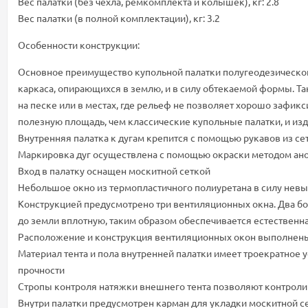
Вес палатки (без чехла, ремкомплекта и колышек), кг: 2.8
Вес палатки (в полной комплектации), кг: 3.2
Особенности конструкции:
Основное преимущество купольной палатки полугеодезического
каркаса, опирающихся в землю, и в силу обтекаемой формы. Та
на песке или в местах, где рельеф не позволяет хорошо зафи
полезную площадь, чем классические купольные палатки, и из
Внутренняя палатка к дугам крепится с помощью рукавов из се
Маркировка дуг осуществлена с помощью окраски методом ано
Вход в палатку оснащен москитной сеткой
Небольшое окно из термопластичного полиуретана в силу невы
Конструкцией предусмотрено три вентиляционных окна. Два бок
до земли вплотную, таким образом обеспечивается естественна
Расположение и конструкция вентиляционных окон выполнены
Материал тента и пола внутренней палатки имеет троекратное 
прочности
Стропы контроля натяжки внешнего тента позволяют контролир
Внутри палатки предусмотрен карман для укладки москитной с