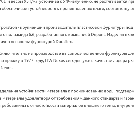
и 70D и весом 95 г/м?, устойчива к УФ-излучению, не растягивается 
 обеспечивает устойчивость к проникновению влаги, соответствующ
Corporation - крупнейший производитель пластиковой фурнитуры под
ого полиамида 6.6, разработанного компанией Dupont. Изделия в
тично оснащена фурнитурой Duraflex.
исключительно на производстве высококачественной фурнитуры для
 пряжку в 1977 году, ITW Nexus сегодня уже в качестве лидера р
 Nexus.
пределения устойчивости материала к проникновению воды подтве
ые материалы удовлетворяют требованиям данного стандарта и гар
 требованиям к огнестойкости материалов внешнего тента, внутренн