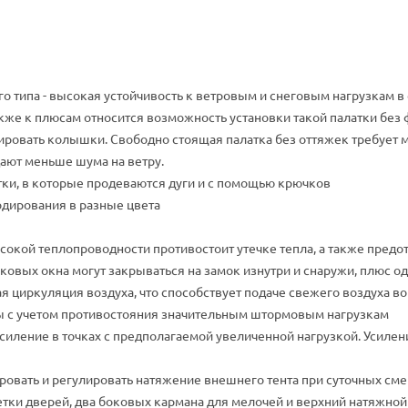
 типа - высокая устойчивость к ветровым и снеговым нагрузкам в 
кже к плюсам относится возможность установки такой палатки без 
ксировать колышки. Свободно стоящая палатка без оттяжек требует
дают меньше шума на ветру.
тки, в которые продеваются дуги и с помощью крючков
дирования в разные цвета
сокой теплопроводности противостоит утечке тепла, а также пред
овых окна могут закрываться на замок изнутри и снаружи, плюс о
я циркуляция воздуха, что способствует подаче свежего воздуха в
 с учетом противостояния значительным штормовым нагрузкам
усиление в точках с предполагаемой увеличенной нагрузкой. Усиле
овать и регулировать натяжение внешнего тента при суточных см
етки дверей, два боковых кармана для мелочей и верхний натяжной