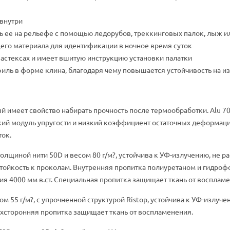
внутри
ь ее на рельефе с помощью ледорубов, треккинговых палок, лыж и
о материала для идентификации в ночное время суток
стексах и имеет вшитую инструкцию установки палатки
ь в форме клина, благодаря чему повышается устойчивость на изг
й имеет свойство набирать прочность после термообработки. Alu 700
кий модуль упругости и низкий коэффициент остаточных деформаци
ток.
 с толщиной нити 50D и весом 80 г/м?, устойчива к УФ-излучению, н
стойкость к проколам. Внутренняя пропитка полиуретаном и гидро
я 4000 мм в.ст. Специальная пропитка защищает ткань от восплам
сом 55 г/м?, с упрочненной структурой Ristop, устойчива к УФ-излу
ухсторонняя пропитка защищает ткань от воспламенения.