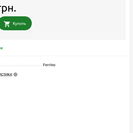
грн.
Купить
ии
Ferrino
истики