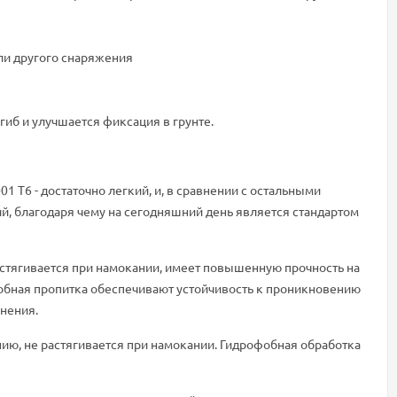
ли другого снаряжения
иб и улучшается фиксация в грунте.
1 T6 - достаточно легкий, и, в сравнении с остальными
й, благодаря чему на сегодняшний день является стандартом
е растягивается при намокании, имеет повышенную прочность на
фобная пропитка обеспечивают устойчивость к проникновению
енения.
чению, не растягивается при намокании. Гидрофобная обработка