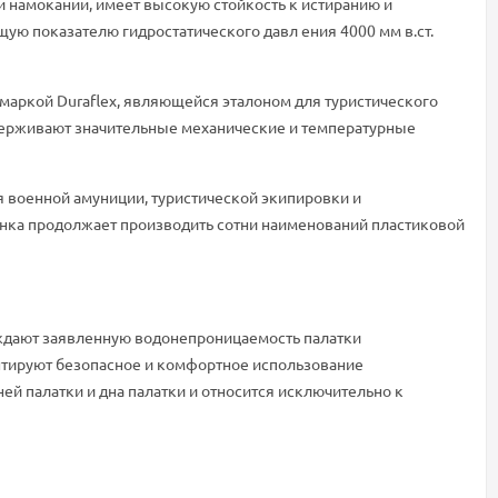
при намокании, имеет высокую стойкость к истиранию и
ую показателю гидростатического давл ения 4000 мм в.ст.
 маркой Duraflex, являющейся эталоном для туристического
ыдерживают значительные механические и температурные
 военной амуниции, туристической экипировки и
ынка продолжает производить сотни наименований пластиковой
рждают заявленную водонепроницаемость палатки
антируют безопасное и комфортное использование
ей палатки и дна палатки и относится исключительно к