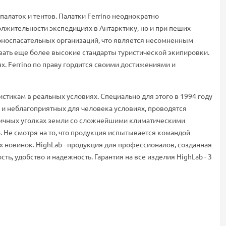
алаток и тентов. Палатки Ferrino неоднократно
лжительности экспедициях в Антарктику, но и при пеших
орноспасательных организаций, что является несомненным
вать еще более высокие стандарты туристической экипировки.
х. Ferrino по праву гордится своими достижениями и
истикам в реальных условиях. Специально для этого в 1994 году
 и неблагоприятных для человека условиях, проводятся
зличных уголках земли со сложнейшими климатическими
 Не смотря на то, что продукция испытывается командой
 новинок. HighLab - продукция для профессионалов, созданная
 удобство и надежность. Гарантия на все изделия HighLab - 3