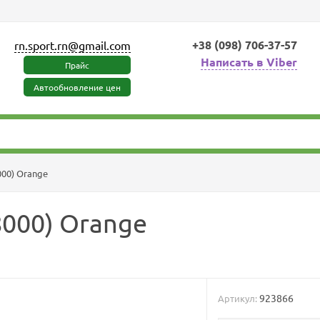
+38 (098) 706-37-57
rn.sport.rn@gmail.com
Написать в Viber
Прайс
Автообновление цен
8000) Orange
(8000) Orange
923866
Артикул: