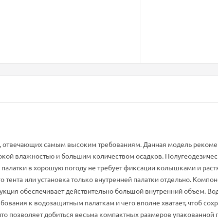
ghLab, отвечающих самым высоким требованиям. Данная модель реко
сокой влажностью и большим количеством осадков. Полугеодезическ
й палатки в хорошую погоду не требует фиксации колышками и раст
 тента или установка только внутренней палатки отдельно. Компон
кция обеспечивает действительно большой внутренний объем. Водоза
ебования к водозащитным палаткам и чего вполне хватает, чтоб сох
что позволяет добиться весьма компактных размеров упакованной п