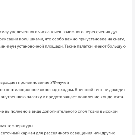
силу увеличенного числа точек взаимного пересечения дуг
фиксации колышками, что особо важно при установке на снегу,
 минимум установочной площади. Такие палатки имеют большую
отвращает проникновение УФ-лучей
дно вентиляционное окно над входом. Внешний тент не доходит
о внутреннюю палатку и предотвращает появление конденсата.
ние выполнено в виде дополнительного слоя ткани высокой
енах температуры
 сеточный карман для рассеянного освещения или других