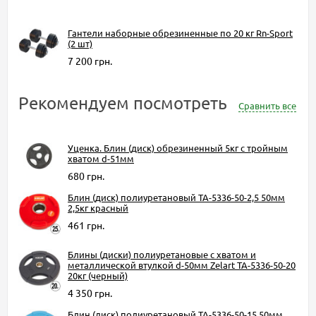
Гантели наборные обрезиненные по 20 кг Rn-Sport
(2 шт)
7 200 грн.
Рекомендуем посмотреть
Сравнить все
Уценка. Блин (диск) обрезиненный 5кг с тройным
хватом d-51мм
680 грн.
Блин (диск) полиуретановый TA-5336-50-2,5 50мм
2,5кг красный
461 грн.
Блины (диски) полиуретановые с хватом и
металлической втулкой d-50мм Zelart TA-5336-50-20
20кг (черный)
4 350 грн.
Блин (диск) полиуретановый TA-5336-50-15 50мм