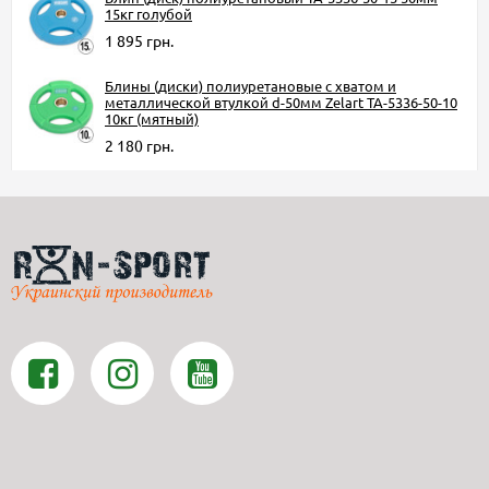
15кг голубой
1 895 грн.
Блины (диски) полиуретановые с хватом и
металлической втулкой d-50мм Zelart TA-5336-50-10
10кг (мятный)
2 180 грн.