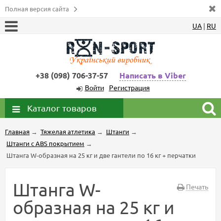
Полная версия сайта
UA
|
RU
+38 (098) 706-37-57
Написать в Viber
Войти
Регистрация
Каталог товаров
Главная
→
Тяжелая атлетика
→
Штанги
→
Штанги с ABS покрытием
→
Штанга W-образная на 25 кг и две гантели по 16 кг + перчатки
Штанга W-
Печать
образная на 25 кг и