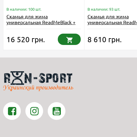
В наличии: 100 шт.
В наличии: 93 шт.
Скамья для жима
Скамья для жима
универсальная ReadMeBlack +
универсальная ReadM
штанга с металлическими
штанга 75 кг RN-Spor
дисками 75 кг RN-Sport
16 520 грн.
8 610 грн.