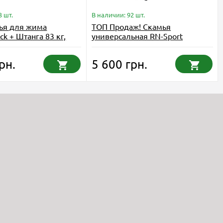
3 шт.
В наличии: 92 шт.
ья для жима
ТОП Продаж! Скамья
k + Штанга 83 кг,
универсальная RN-Sport
антели RN-Sport
ReadMeBlack
рн.
5 600 грн.