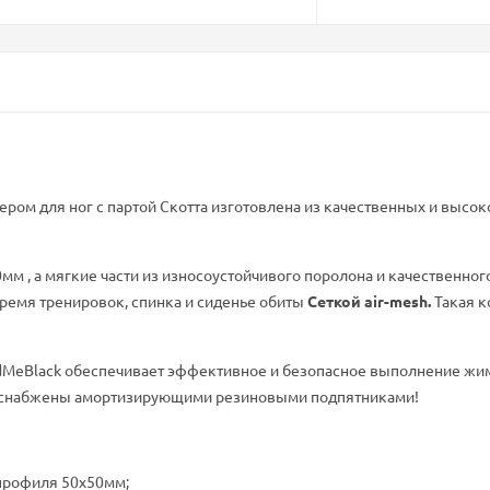
ром для ног с партой Скотта изготовлена из качественных и высо
мм , а мягкие части из износоустойчивого поролона и качественно
ремя тренировок, спинка и сиденье обиты
Сеткой air-mesh.
Такая к
adMeBlack обеспечивает эффективное и безопасное выполнение жим
я снабжены амортизирующими резиновыми подпятниками!
 профиля 50х50мм;