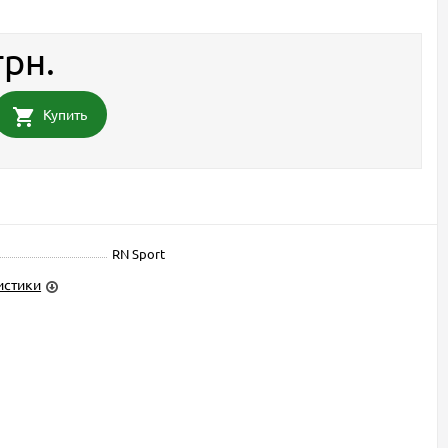
грн.
Купить
RN Sport
истики