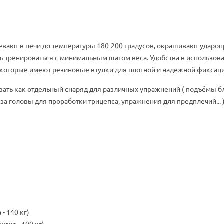
ревают в печи до температуры 180-200 градусов, окрашивают ударо
ость тренироваться с минимальным шагом веса. Удобства в использ
 которые имеют резиновые втулки для плотной и надежной фиксаци
ьзовать как отдельный снаряд для различных упражнений ( подъёмы 
за головы для проработки трицепса, упражнения для предплечий..
- 140 кг)