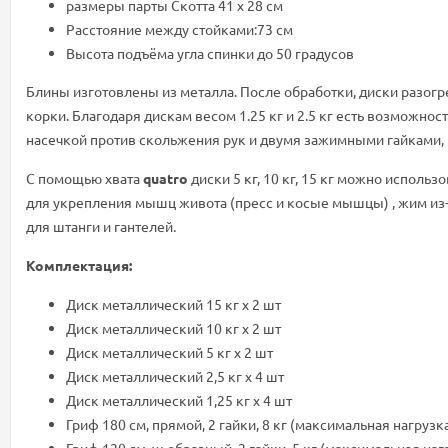
размеры парты Скотта 41 х 28 см
Расстояние между стойками:73 см
Высота подъёма угла спинки до 50 градусов
Блины изготовлены из металла. После обработки, диски разог
корки. Благодаря дискам весом 1.25 кг и 2.5 кг есть возможн
насечкой против скольжения рук и двумя зажимными гайками,
С помощью хвата
quatro
диски 5 кг, 10 кг, 15 кг можно испол
для укрепления мышц живота (пресс и косые мышцы) , жим из-
для штанги и гантелей.
Комплектация:
Диск металлический 15 кг x 2 шт
Диск металлический 10 кг x 2 шт
Диск металлический 5 кг x 2 шт
Диск металлический 2,5 кг х 4 шт
Диск металлический 1,25 кг х 4 шт
Гриф 180 см, прямой, 2 гайки, 8 кг (максимальная нагрузка 