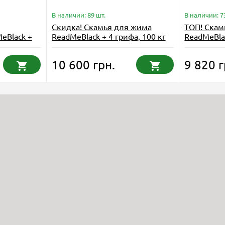
В наличии: 89 шт.
В наличии: 7
Скидка! Скамья для жима
ТОП! Скам
eBlack +
ReadMeBlack + 4 грифа, 100 кг
ReadMeBlac
t
дисков RN-Sport
гриф W, г
10 600 грн.
9 820 г