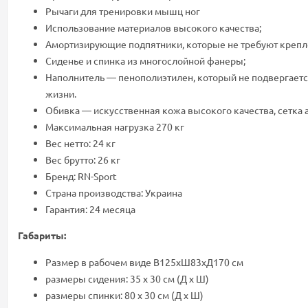
Рычаги для тренировки мышц ног
Использование материалов высокого качества;
Амортизирующие подпятники, которые не требуют крепле
Сиденье и спинка из многослойной фанеры;
Наполнитель — пенополиэтилен, который не подвергаетс
жизни.
Обивка — искусственная кожа высокого качества, сетка ai
Максимальная нагрузка 270 кг
Вес нетто: 24 кг
Вес брутто: 26 кг
Бренд: RN-Sport
Страна производства: Украина
Гарантия: 24 месяца
Габариты:
Размер в рабочем виде В125хШ83хД170 см
размеры сидения: 35 х 30 см (Д х Ш)
размеры спинки: 80 х 30 см (Д х Ш)