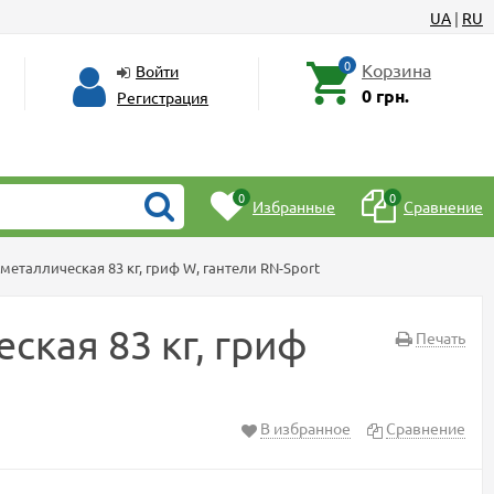
UA
|
RU
0
Корзина
Войти
0 грн.
Регистрация
0
0
Избранные
Сравнение
еталлическая 83 кг, гриф W, гантели RN-Sport
ская 83 кг, гриф
Печать
В избранное
Сравнение