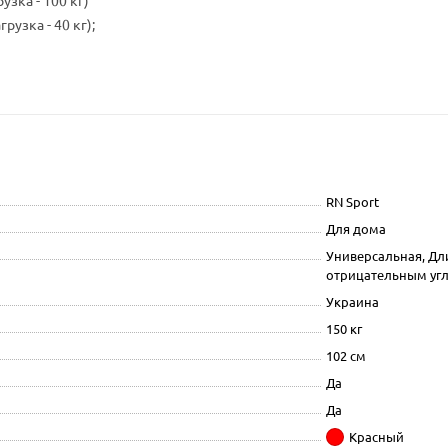
узка - 100 кг)
рузка - 40 кг);
RN Sport
Для дома
Универсальная, Дли
отрицательным угл
Украина
150 кг
102 см
Да
Да
Красный