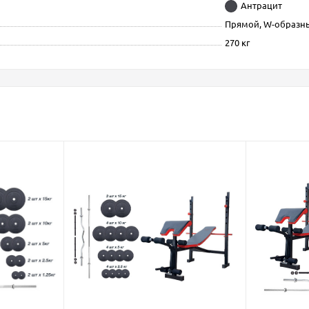
Антрацит
Прямой, W-образны
270 кг