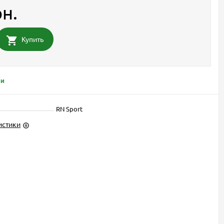
рн.
Купить
ии
RN Sport
истики