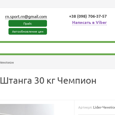
+38 (098) 706-37-57
rn.sport.rn@gmail.com
Написать в Viber
Прайс
Автообновление цен
г Чемпион
 Штанга 30 кг Чемпион
Lider-Чемпіо
Артикул: