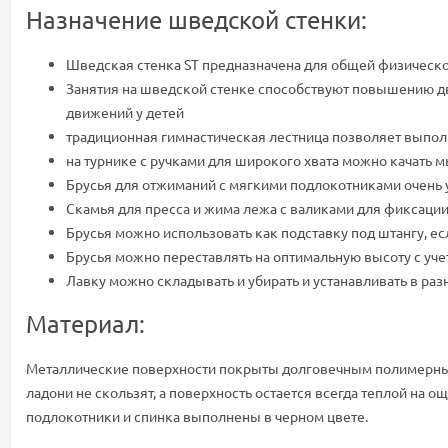
Назначение шведской стенки:
Шведская стенка ST предназначена для общей физической 
Занятия на шведской стенке способствуют повышению дв
движений у детей
традиционная гимнастическая лестница позволяет выпол
на турнике с ручками для широкого хвата можно качать 
Брусья для отжиманий с мягкими подлокотниками очень у
Скамья для пресса и жима лежа с валиками для фиксации
Брусья можно использовать как подставку под штангу, е
Брусья можно переставлять на оптимальную высоту с уч
Лавку можно складывать и убирать и устанавливать в р
Материал:
Металлические поверхности покрыты долговечным полимерным
ладони не скользят, а поверхность остается всегда теплой на
подлокотники и спинка выполнены в черном цвете.