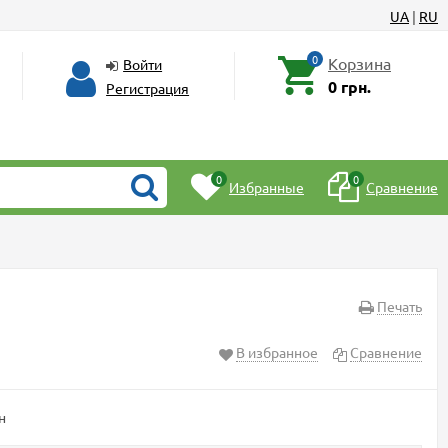
UA
|
RU
0
Корзина
Войти
0 грн.
Регистрация
0
0
Избранные
Сравнение
Печать
В избранное
Сравнение
н