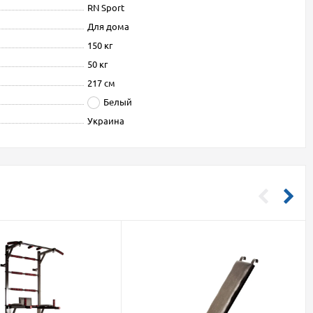
RN Sport
Для дома
150 кг
50 кг
217 см
Белый
Украина