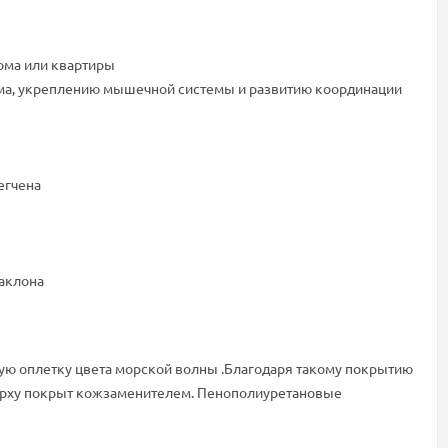
дома или квартиры
зма, укреплению мышечной системы и развитию координации
егчена
наклона
ю оплетку цвета морской волны .Благодаря такому покрытию
сверху покрыт кожзаменителем. Пенополиуретановые