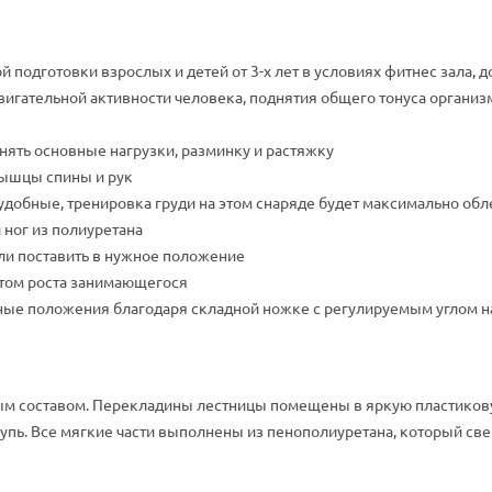
подготовки взрослых и детей от 3-х лет в условиях фитнес зала, 
игательной активности человека, поднятия общего тонуса органи
нять основные нагрузки, разминку и растяжку
мышцы спины и рук
добные, тренировка груди на этом снаряде будет максимально обл
 ног из полиуретана
сли поставить в нужное положение
етом роста занимающегося
азные положения благодаря складной ножке с регулируемым углом 
 составом. Перекладины лестницы помещены в яркую пластикову
 ощупь. Все мягкие части выполнены из пенополиуретана, который 