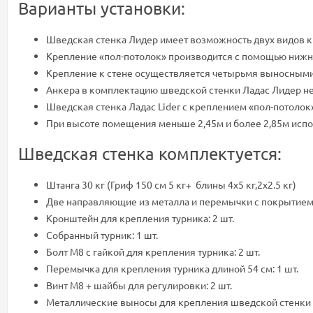
Варианты установки:
Шведская стенка Лидер имеет возможность двух видов к
Крепление «пол-потолок» производится с помощью нижн
Крепление к стене осуществляется четырьмя выносным
Анкера в комплектацию шведской стенки Ладас Лидер не
Шведская стенка Ладас Lider с креплением «пол-потолок»
При высоте помещения меньше 2,45м и более 2,85м испол
Шведская стенка комплектуется:
Штанга 30 кг (Гриф 150 см 5 кг+ блины 4х5 кг,2х2.5 кг)
Две направляющие из металла и перемычки с покрытием 
Кронштейн для крепления турника: 2 шт.
Собранный турник: 1 шт.
Болт М8 с гайкой для крепления турника: 2 шт.
Перемычка для крепления турника длиной 54 см: 1 шт.
Винт М8 + шайбы для регулировки: 2 шт.
Металлические выносы для крепления шведской стенки к 