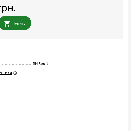
грн.
Купить
RN Sport
истики