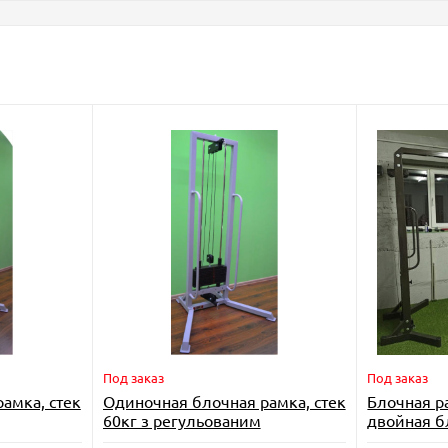
Под заказ
Под заказ
амка, стек
Одиночная блочная рамка, стек
Блочная р
60кг з регульованим
двойная б
положенням рукоятки
Imperium