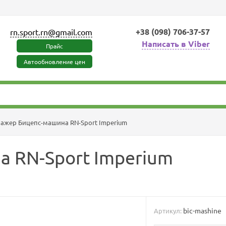
+38 (098) 706-37-57
rn.sport.rn@gmail.com
Написать в Viber
Прайс
Автообновление цен
ажер Бицепс-машина RN-Sport Imperium
 RN-Sport Imperium
bic-mashine
Артикул: