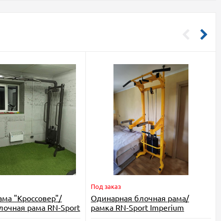
Под заказ
ама "Кроссовер"/
Одинарная блочная рама/
лочная рама RN-Sport
рамка RN-Sport Imperium