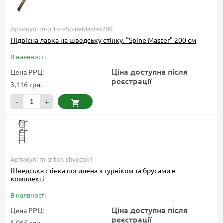
Артикул: rn-triton-SpineMaster200
Підвісна лавка на шведську стінку. "Spine Master" 200 см
В наявності
Ціна доступна після
Цена РРЦ:
реєстрації
3,116 грн.
-
+
Артикул: rn-triton-shvedsk1
Шведська стінка посилена з турніком та брусами в
комплекті
В наявності
Ціна доступна після
Цена РРЦ:
реєстрації
5,065 грн.