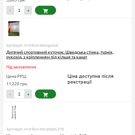
-
+
Артикул: rn-triton-detugolok
Дитячий спортивний куточок. Шведська стінка, турнік,
рукохід, з кріпленням під кільця та канат
Під замовлення
Ціна доступна після
Цена РРЦ:
реєстрації
11,220 грн.
-
+
Артикул: rn-triton-mountain-210