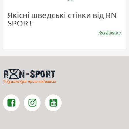
Якісні шведські стінки від RN
SPORT
Read more
Шведська стінка - ідеальний спортивний снаряд для організації
будинку кутника для регулярних тренувань. Його можна
сміливо назвати домашнім міні-спортзалом. Незважаючи на
те, що це переважно вважається дитячий тренажер, багатьом
дорослим він буде не менш корисний.
Виконуючи вправи на шведській стінці, можна розвивати різні
групи м'язів. Особливо це важливо для людей, які ведуть
сидячий спосіб життя, яких у 21 столітті стає дедалі більше. Це
стосується як школярів, які багато часу проводять сидячи за
комп'ютерами, так і дорослих людей, особливо офісних
співробітників. Завдяки комплексу оздоровчих вправ на
шведській стінці можна не просто привести м'язи в тонус і
зміцнити їх, але також позбавиться деяких захворювань
опорно-рухового апарату. Регулярні заняття на цьому
універсальному снаряді дозволять покращити загальну
координацію організму та збільшити витривалість.