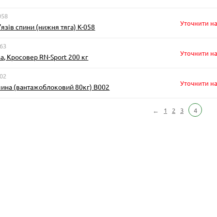
058
Уточнити на
'язів спини (нижня тяга) К-058
263
Уточнити на
а, Кросовер RN-Sport 200 кг
002
Уточнити на
ина (вантажоблоковий 80кг) B002
←
1
2
3
4