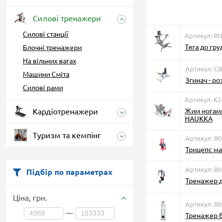
Силові тренажери
Силові станції
Артикул: RN
Тяга до гру
Блочні тренажери
На вільних вагах
Артикул: СВ
Машини Сміта
Згинач - ро
Силові рами
Артикул: К2
Жим ногами
Кардіотренажери
HAUKKA
Туризм та кемпінг
Артикул: B
Трицепс ма
Артикул: B
Підбір по параметрах
Тренажер д
Ціна,
грн.
Артикул: B
—
Тренажер б