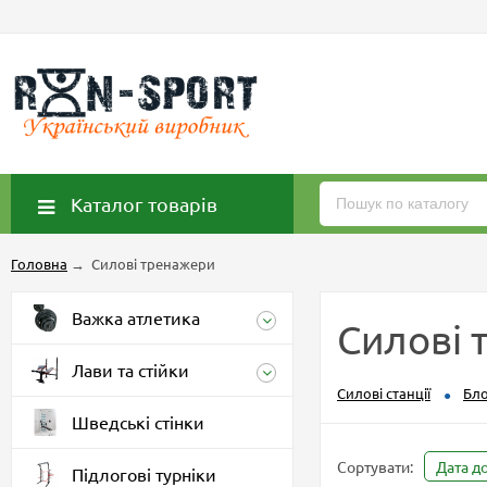
Каталог товарів
Головна
→
Силові тренажери
Важка атлетика
Силові 
Лави та стійки
Силові станції
Бло
Шведські стінки
Сортувати:
Дата д
Підлогові турніки