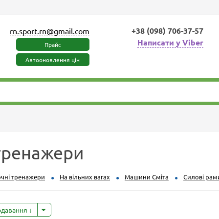
+38 (098) 706-37-57
rn.sport.rn@gmail.com
Написати у Viber
Прайс
Автооновлення цін
тренажери
чні тренажери
На вільних вагах
Машини Сміта
Силові рам
одавання