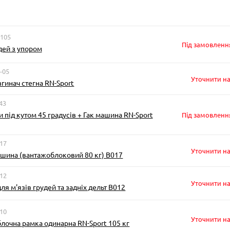
105
Під замовленн
дей з упором
-05
Уточнити на
згинач стегна RN-Sport
43
 під кутом 45 градусів + Гак машина RN-Sport
Під замовленн
017
Уточнити на
шина (вантажоблоковий 80 кг) B017
012
Уточнити на
ля м'язів грудей та задніх дельт B012
010
Уточнити на
лочна рамка одинарна RN-Sport 105 кг