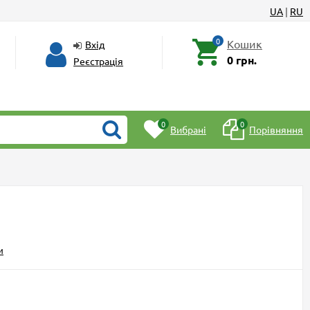
UA
|
RU
0
Кошик
Вхід
0 грн.
Реєстрація
0
0
Вибрані
Порівняння
и