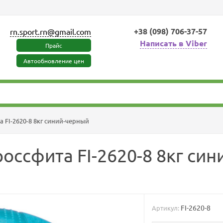
+38 (098) 706-37-57
rn.sport.rn@gmail.com
Написать в Viber
Прайс
Автообновление цен
 FI-2620-8 8кг синий-черный
оссфита FI-2620-8 8кг си
FI-2620-8
Артикул: