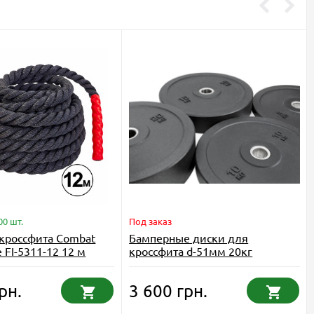
00 шт.
Под заказ
 кроссфита Combat
Бамперные диски для
e FI-5311-12 12 м
кроссфита d-51мм 20кг
рн.
3 600 грн.