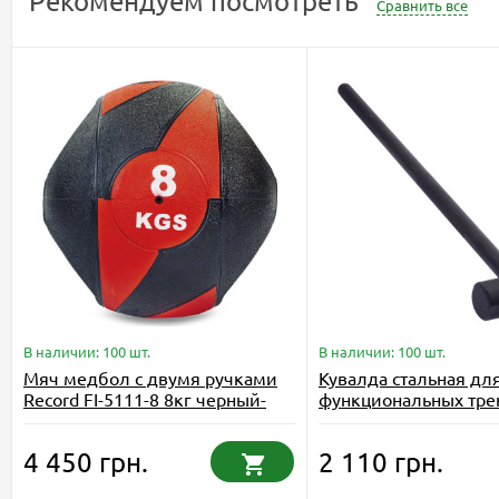
Рекомендуем посмотреть
Сравнить все
В наличии: 100 шт.
В наличии: 100 шт.
Мяч медбол с двумя ручками
Кувалда стальная дл
Record FI-5111-8 8кг черный-
функциональных тре
красный
Gym Hammer TA-0924
4 450 грн.
2 110 грн.