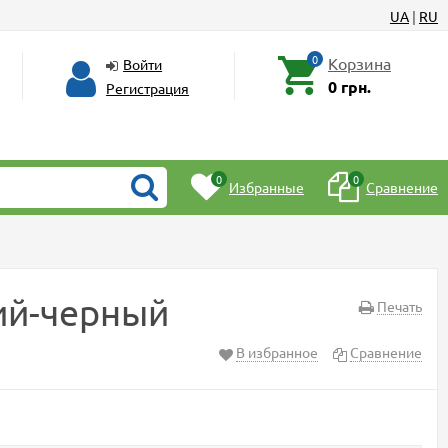
UA
|
RU
0
Корзина
Войти
0 грн.
Регистрация
0
0
Избранные
Сравнение
ний-черный
Печать
В избранное
Сравнение