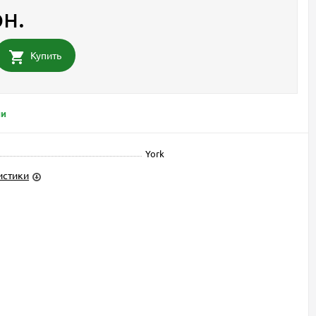
рн.
Купить
ии
York
истики