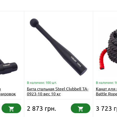
В наличии: 100 шт.
В наличии: 1
я
Бита стальная Steel Clubbell TA-
Канат для
нировок
0923-10 вес 10 кг
Battle Rop
-6 6кг
черный
2 873 грн.
3 723 г