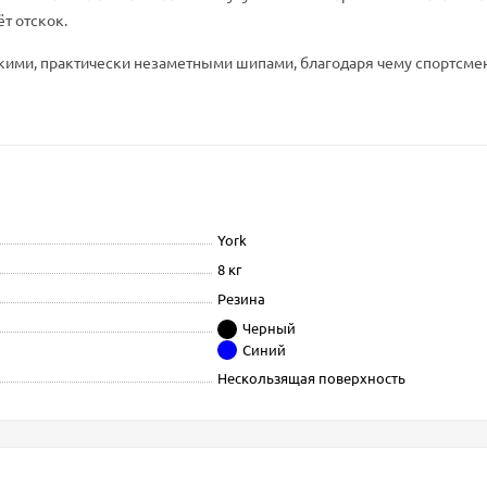
т отскок.
елкими, практически незаметными шипами, благодаря чему спортсм
York
8 кг
Резина
Черный
Синий
Нескользящая поверхность