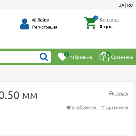
UA
|
RU
0
Корзина
Войти
0 грн.
Регистрация
0
0
Избранные
Сравнение
30.50 мм
Печать
В избранное
Сравнение