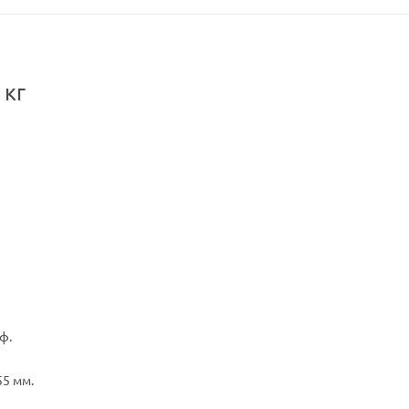
 кг
ф.
55 мм.