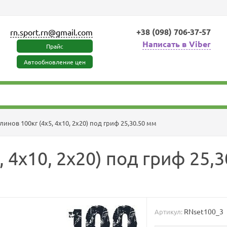
+38 (098) 706-37-57
rn.sport.rn@gmail.com
Написать в Viber
Прайс
Автообновление цен
инов 100кг (4х5, 4х10, 2х20) под гриф 25,30.50 мм
 4х10, 2х20) под гриф 25,
RNset100_3
Артикул: