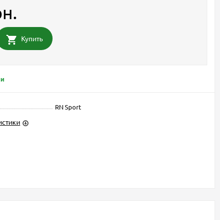
рн.
Купить
ии
RN Sport
истики