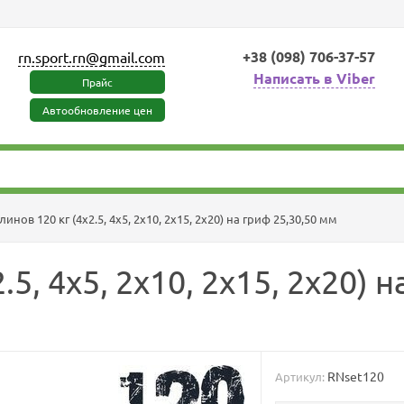
+38 (098) 706-37-57
rn.sport.rn@gmail.com
Написать в Viber
Прайс
Автообновление цен
инов 120 кг (4х2.5, 4х5, 2х10, 2х15, 2х20) на гриф 25,30,50 мм
5, 4х5, 2х10, 2х15, 2х20) 
RNset120
Артикул: