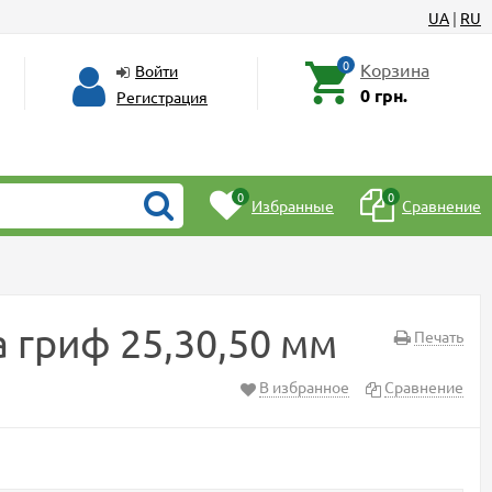
UA
|
RU
0
Корзина
Войти
0 грн.
Регистрация
0
0
Избранные
Сравнение
на гриф 25,30,50 мм
Печать
В избранное
Сравнение