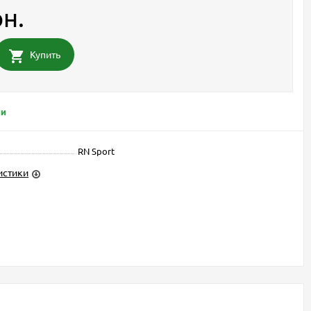
рн.
Купить
ии
RN Sport
истики