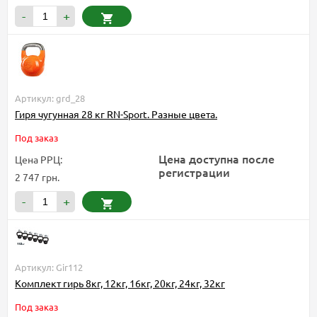
-
+
Артикул: grd_28
Гиря чугунная 28 кг RN-Sport. Разные цвета.
Под заказ
Цена доступна после
Цена РРЦ:
регистрации
2 747 грн.
-
+
Артикул: Gir112
Комплект гирь 8кг, 12кг, 16кг, 20кг, 24кг, 32кг
Под заказ