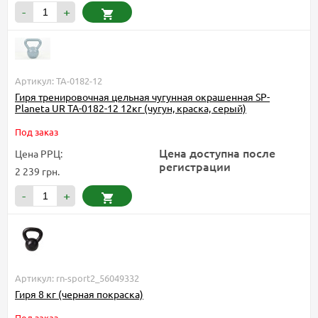
-
+
Артикул: TA-0182-12
Гиря тренировочная цельная чугунная окрашенная SP-
Planeta UR TA-0182-12 12кг (чугун, краска, серый)
Под заказ
Цена доступна после
Цена РРЦ:
регистрации
2 239 грн.
-
+
Артикул: rn-sport2_56049332
Гиря 8 кг (черная покраска)
Под заказ